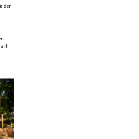
n der
en
euch