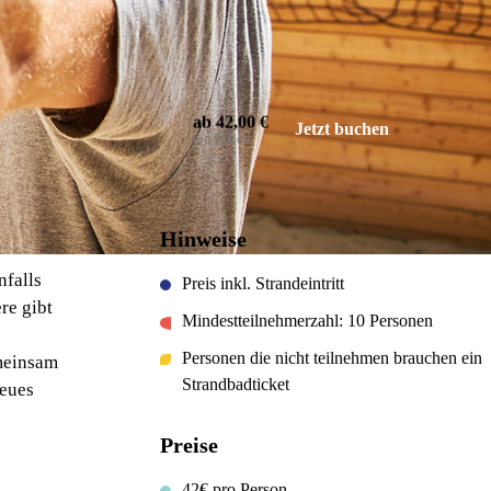
ab 42,00 €
Jetzt buchen
pro Person
VISITOR INFORMATION
Hinweise
nfalls
Preis inkl. Strandeintritt
re gibt
Mindestteilnehmerzahl: 10 Personen
Personen die nicht teilnehmen brauchen ein
emeinsam
Strandbadticket
Neues
Preise
42€ pro Person