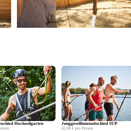
bschied Hochseilgarten
Junggesellinnenabschied SUP
Person
42,00 € pro Person