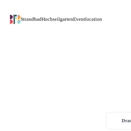
Strandbad
Hochseilgarten
Eventlocation
Drac