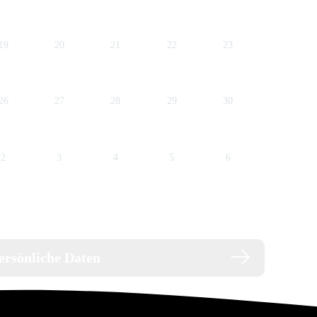
inlösen
€
84,95
€
ne Zahlung
ersönliche Daten