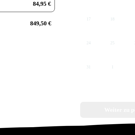
84,95
€
849,50
€
E
land Lounge
Kontaktdaten angeben
f »Bezahlen« klicken wird Ihre Buchung verbindlich. Danach werden Sie zur Onli
.
* Pflichtfelder
Weiter zu p
Bezahlen
Nachname
*