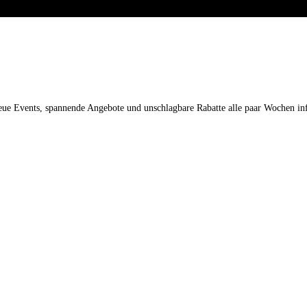
eMail
*
Straße/Nr.
neue Events, spannende Angebote und unschlagbare Rabatte alle paar Wochen in
Stadt