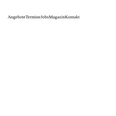
Angebote
Termine
Jobs
Magazin
Kontakt
BUCHEN
orglospaket