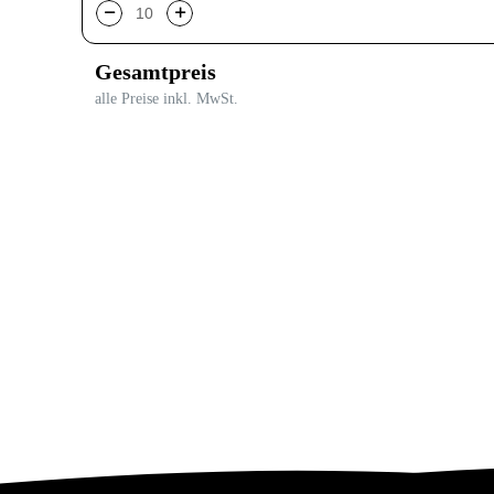
Gesamtpreis
alle Preise inkl. MwSt.
Es muss mindestens 1 Produkt ausgeählt werden
10
x
Winter
Sobald Sie au
weitergeleitet
Vorname
*