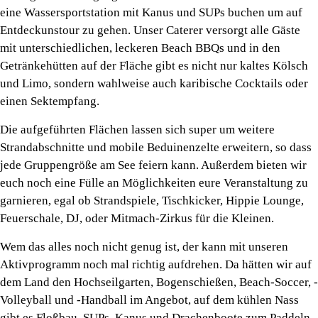
eine Wassersportstation mit Kanus und SUPs buchen um auf
Entdeckunstour zu gehen. Unser Caterer versorgt alle Gäste
mit unterschiedlichen, leckeren Beach BBQs und in den
Getränkehütten auf der Fläche gibt es nicht nur kaltes Kölsch
und Limo, sondern wahlweise auch karibische Cocktails oder
einen Sektempfang.
Die aufgeführten Flächen lassen sich super um weitere
Strandabschnitte und mobile Beduinenzelte erweitern, so dass
jede Gruppengröße am See feiern kann. Außerdem bieten wir
euch noch eine Fülle an Möglichkeiten eure Veranstaltung zu
garnieren, egal ob Strandspiele, Tischkicker, Hippie Lounge,
Feuerschale, DJ, oder Mitmach-Zirkus für die Kleinen.
Wem das alles noch nicht genug ist, der kann mit unseren
Aktivprogramm noch mal richtig aufdrehen. Da hätten wir auf
dem Land den Hochseilgarten, Bogenschießen, Beach-Soccer, -
Volleyball und -Handball im Angebot, auf dem kühlen Nass
gibt es Floßbau, SUPs, Kanus und Drachenboote zum Paddeln