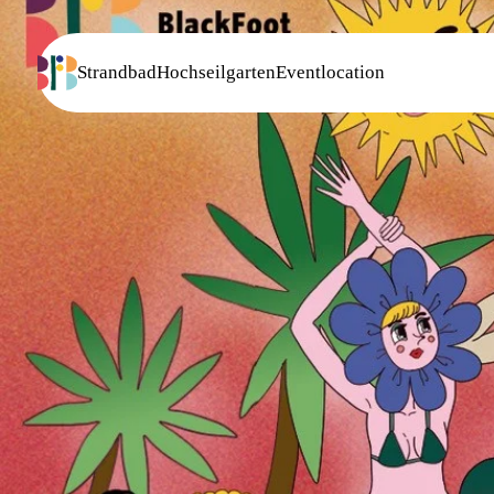
Strandbad
Hochseilgarten
Eventlocation