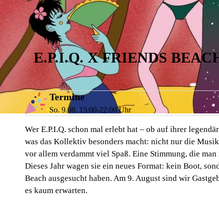
E.P.I.Q. X FRIENDS BEA
Termine
So. 9.08. 15:00-22:00 Uhr
Wer E.P.I.Q. schon mal erlebt hat – ob auf ihrer legend
was das Kollektiv besonders macht: nicht nur die Musik,
vor allem verdammt viel Spaß. Eine Stimmung, die man 
Dieses Jahr wagen sie ein neues Format: kein Boot, sond
Beach ausgesucht haben. Am 9. August sind wir Gastgebe
es kaum erwarten.