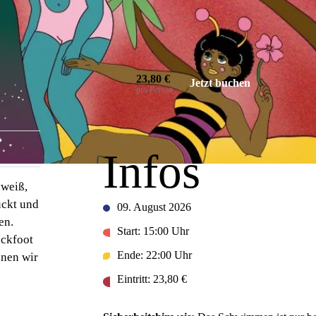
23,80 €
Jetzt buchen
pro Person
VISITOR INFORMATION
Infos
 weiß,
ückt und
09. August 2026
en.
Start: 15:00 Uhr
ackfoot
Ende: 22:00 Uhr
nnen wir
Eintritt: 23,80 €